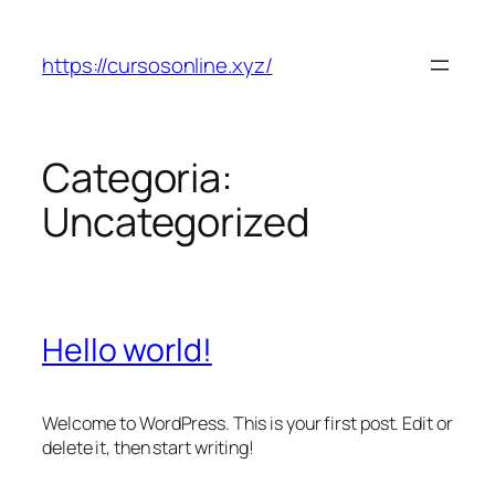
Pular
para
https://cursosonline.xyz/
o
conteúdo
Categoria:
Uncategorized
Hello world!
Welcome to WordPress. This is your first post. Edit or
delete it, then start writing!