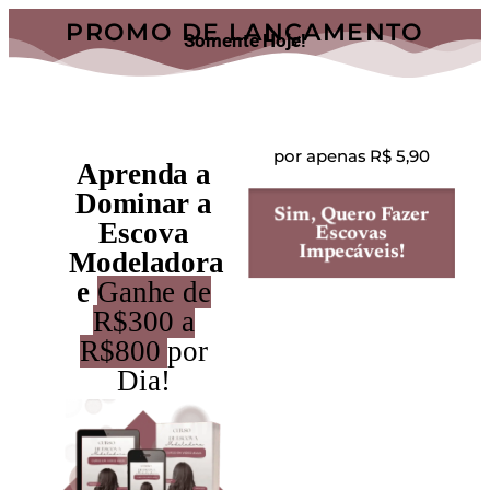
PROMO DE LANÇAMENTO
Somente Hoje!
por apenas R$ 5,90
Aprenda a
Dominar a
Sim, Quero Fazer
Escova
Escovas
Impecáveis!
Modeladora
e
Ganhe de
R$300 a
R$800
por
Dia!